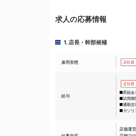
求人の応募情報
1. 店長・幹部候補
雇用形態
正社員
正社員
■昇給あ
給与
■試用期
■通勤交
■ガソリ
店舗運
仕事内容
店舗で