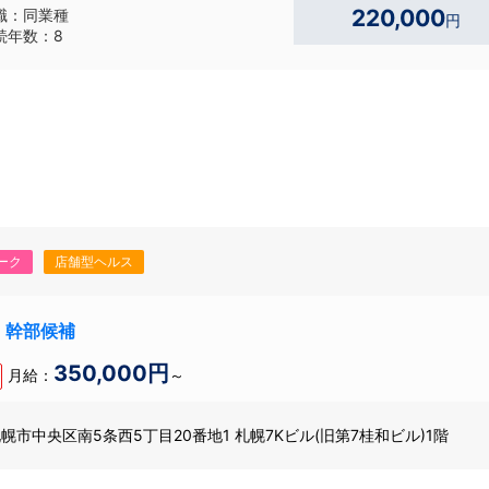
220,000
職：同業種
円
続年数：8
ーク
店舗型ヘルス
長・幹部候補
350,000円
月給：
～
幌市中央区南5条西5丁目20番地1 札幌7Kビル(旧第7桂和ビル)1階