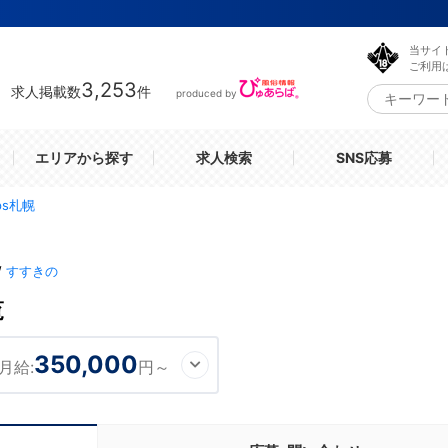
当サイ
ご利用
3,253
求人掲載数
件
produced by
エリアから探す
求人検索
SNS応募
ips札幌
/
すすきの
覧
350,000
月給:
円～