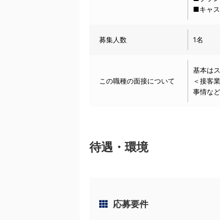
■キャ
募集人数
1名
基本は
この職種の面接について
＜接客
事情な
待遇・環境
応募要件