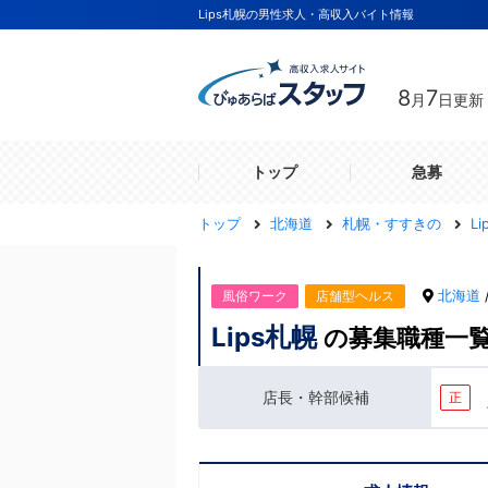
Lips札幌の男性求人・高収入バイト情報
8
7
月
日更新
トップ
急募
トップ
北海道
札幌・すすきの
L
北海道
風俗ワーク
店舗型ヘルス
Lips札幌
の募集職種一
店長・幹部候補
正