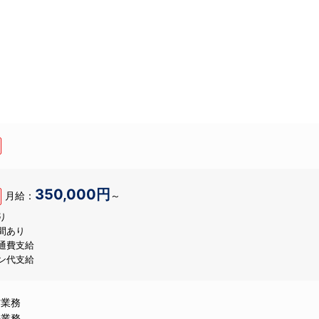
350,000円
月給：
～
り
間あり
通費支給
ン代支給
営業務
の業務