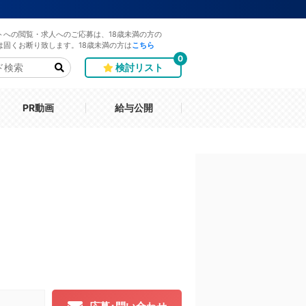
トへの閲覧・求人へのご応募は、18歳未満の方の
は固くお断り致します。18歳未満の方は
こちら
0
検討リスト
PR動画
給与公開