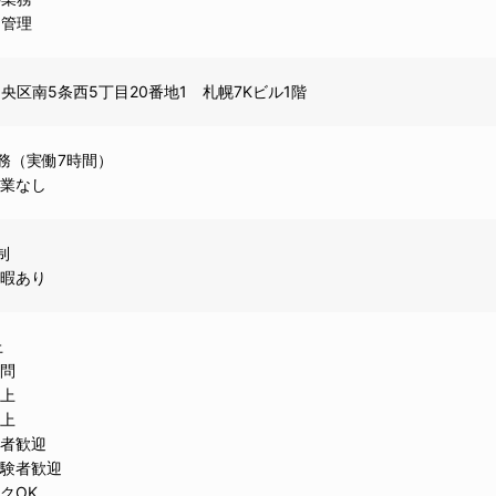
フ管理
央区南5条西5丁目20番地1 札幌7Kビル1階
務（実働7時間）
残業なし
制
休暇あり
上
不問
以上
以上
験者歓迎
経験者歓迎
クOK