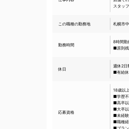
スタッ
この職種の勤務地
札幌市中
8時間勤
勤務時間
■原則
週休2日
休日
■有給
18歳以
■学歴
■高卒
■大卒
応募資格
■未経
■職種
■ブラン