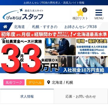
お姉さんセレブR38の男性求人・高収入バイト情報
0
検討リスト
MENU
北海道
札幌・すすきの
お姉さんセレブR38
北海道 / 札幌
風俗ワーク
デリヘル
求人情報
応募・お問い合わせ