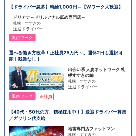
【ドライバー急募】時給1,000円～【Wワーク大歓迎】
ドリアナ～ドリルアナル舐め専門店～
札幌・すすきの
送迎ドライバー
風俗ワーク
選べる働き方改革！正社員25万円～。週休2日も選択可
能！残業なし！
出会い系 人妻ネットワーク 札
幌すすきの編
札幌・すすきの
送迎ドライバー
風俗ワーク
正社員
【40代・50代の方、積極採用中！】送迎ドライバー募集
／ガソリン代支給
地雷専門店ファットマン
札幌・すすきの