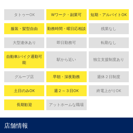
タトゥーOK
Wワーク・副業可
短期・アルバイトOK
服装・髪型自由
勤務時間・曜日応相談
残業なし
大型連休あり
即日勤務可
転勤なし
自動車/バイク通勤可
駅から近い
独立支援制度あり
能
グループ店
早朝・深夜勤務
週休２日制度
土日のみOK
週２～３日OK
終電上がりOK
長期歓迎
アットホームな職場
店舗情報