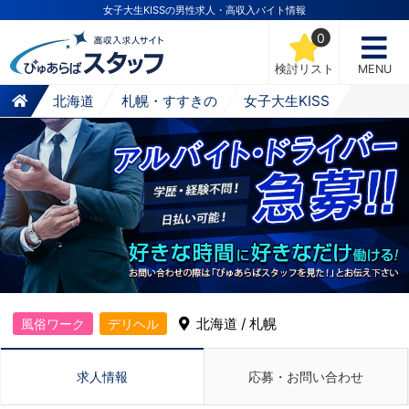
女子大生KISSの男性求人・高収入バイト情報
0
検討リスト
MENU
北海道
札幌・すすきの
女子大生KISS
北海道 / 札幌
風俗ワーク
デリヘル
求人情報
応募・お問い合わせ