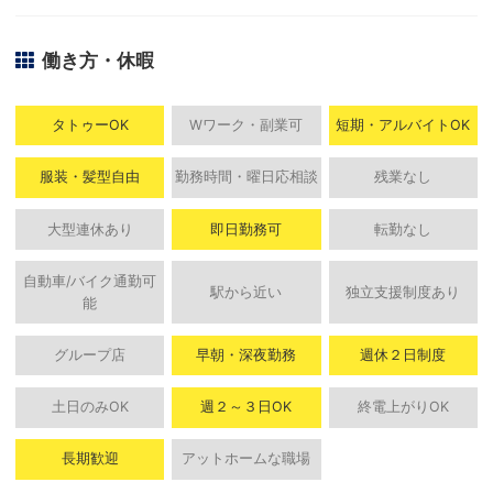
働き方・休暇
タトゥーOK
Wワーク・副業可
短期・アルバイトOK
服装・髪型自由
勤務時間・曜日応相談
残業なし
大型連休あり
即日勤務可
転勤なし
自動車/バイク通勤可
駅から近い
独立支援制度あり
能
グループ店
早朝・深夜勤務
週休２日制度
土日のみOK
週２～３日OK
終電上がりOK
長期歓迎
アットホームな職場