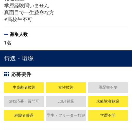
学歴経験問いません
真面目で一生懸命な方
※高校生不可
募集人数
1名
待遇・環境
応募要件
中高齢者歓迎
女性歓迎
履歴書不要
SNS応募・質問可
LGBT歓迎
未経験者歓迎
経験者優遇
学生・フリーター歓迎
学歴不問