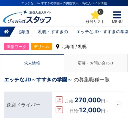
エッチなJD～すすきの学園～の男性求人・高収入バイト情報
0
検討リスト
MENU
北海道
札幌・すすきの
エッチなJD～すすきの学
北海道 / 札幌
風俗ワーク
デリヘル
求人情報
応募・お問い合わせ
エッチなJD～すすきの学園～
の募集職種一覧
270,000
正
月給:
円～
送迎ドライバー
12,000
ア
日給:
円～