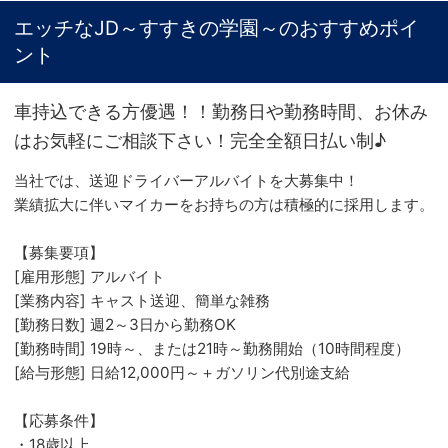
エッチなJD～すすきの学園～のおすすめポイ
ント
車持込できる方優遇！！勤務日や勤務時間、お休み
はお気軽にご相談下さい！完全全額日払い制♪
当社では、送迎ドライバーアルバイトを大募集中！
業績拡大に伴いマイカーをお持ちの方は積極的に採用します。
【募集要項】
[雇用形態] アルバイト
[業務内容] キャスト送迎、簡単な雑務
[勤務日数] 週2～3日から勤務OK
[勤務時間] 19時～、または21時～勤務開始（10時間程度）
[給与形態] 日給12,000円～＋ガソリン代別途支給
【応募条件】
・18歳以上