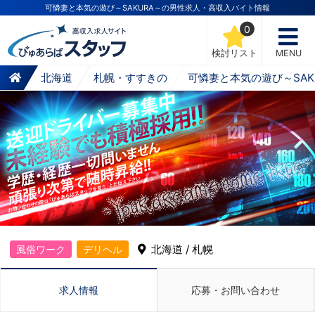
可憐妻と本気の遊び～SAKURA～の男性求人・高収入バイト情報
0
検討リスト
MENU
北海道
札幌・すすきの
可憐妻と本気の遊び～SAK
北海道 / 札幌
風俗ワーク
デリヘル
求人情報
応募・お問い合わせ