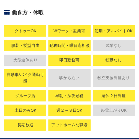
働き方・休暇
タトゥーOK
Wワーク・副業可
短期・アルバイトOK
服装・髪型自由
勤務時間・曜日応相談
残業なし
大型連休あり
即日勤務可
転勤なし
自動車/バイク通勤可
駅から近い
独立支援制度あり
能
グループ店
早朝・深夜勤務
週休２日制度
土日のみOK
週２～３日OK
終電上がりOK
長期歓迎
アットホームな職場