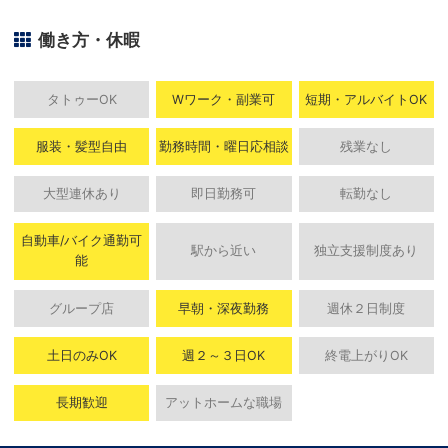
働き方・休暇
タトゥーOK
Wワーク・副業可
短期・アルバイトOK
服装・髪型自由
勤務時間・曜日応相談
残業なし
大型連休あり
即日勤務可
転勤なし
自動車/バイク通勤可
駅から近い
独立支援制度あり
能
グループ店
早朝・深夜勤務
週休２日制度
土日のみOK
週２～３日OK
終電上がりOK
長期歓迎
アットホームな職場