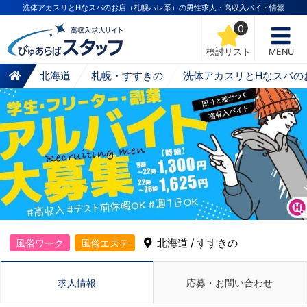
洗体アカスリとHなスパのお店（札幌ハレ系）の男性求人・高収入バイト情報
0
検討リスト
MENU
北海道
札幌・すすきの
洗体アカスリとHなスパの
北海道 / すすきの
風俗ワーク
風俗エステ
求人情報
応募・お問い合わせ