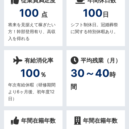
従業員満足度
年間休日数
100
100
点
日
将来を見据えて稼ぎたい
シフト制休日。冠婚葬祭
方！幹部登用有り、高収
に関する特別休暇あり。
入を得れる
有給消化率
平均残業（月）
100
30～40
％
時
年次有給休暇（研修期間
間
より6ヶ月後、初年度12
日）
年間在籍年数
年間在籍年数