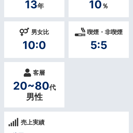
13
10
年
％
男女比
喫煙・非喫煙
10:0
5:5
客層
20~80
代
男性
売上実績