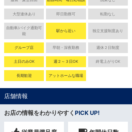
大型連休あり
即日勤務可
転勤なし
自動車/バイク通勤可
駅から近い
独立支援制度あり
能
グループ店
早朝・深夜勤務
週休２日制度
土日のみOK
週２～３日OK
終電上がりOK
長期歓迎
アットホームな職場
店舗情報
お店の情報をわかりやすく
PICK UP!