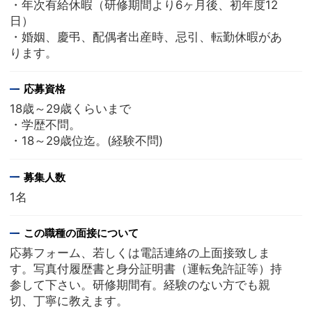
・年次有給休暇（研修期間より6ヶ月後、初年度12
日）
・婚姻、慶弔、配偶者出産時、忌引、転勤休暇があ
ります。
応募資格
18歳～29歳くらいまで
・学歴不問。
・18～29歳位迄。(経験不問)
募集人数
1名
この職種の面接について
応募フォーム、若しくは電話連絡の上面接致しま
す。写真付履歴書と身分証明書（運転免許証等）持
参して下さい。研修期間有。経験のない方でも親
切、丁寧に教えます。