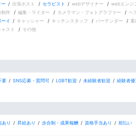
ター
出張ホスト
セラピスト
webデザイナー
webエンジ
像制作
編集・ライター
カメラマン・フォトグラファー
ヘ
ボーイ
キャッシャー
キッチンスタッフ
バーテンダー
案
キャスト
その他
不要
SNS応募・質問可
LGBT歓迎
未経験者歓迎
経験者優
与あり
昇給あり
歩合制・成果報酬
資格手当あり
前払い