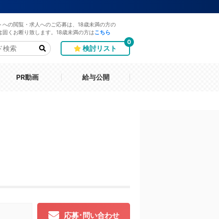
トへの閲覧・求人へのご応募は、18歳未満の方の
は固くお断り致します。18歳未満の方は
こちら
0
検討リスト
PR動画
給与公開
応募･問い合わせ