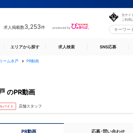
当サイ
ご利用
3,253
求人掲載数
件
produced by
エリアから探す
求人検索
SNS応募
リーム水戸
PR動画
戸
のPR動画
店舗スタッフ
ルバイト
PR動画
応募･問い合わせ