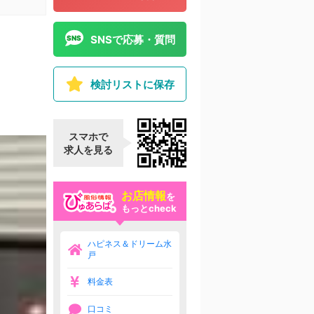
SNSで応募・質問
検討リストに保存
スマホで
求人を見る
お店情報
を
もっとcheck
ハピネス＆ドリーム水
戸
料金表
口コミ