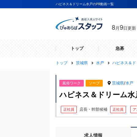
ハピネス＆ドリーム水戸のPR動画一覧
8
9
月
日更新
トップ
急募
トップ
茨城県
水戸
ハピネス＆ド
茨城県
/
水戸
風俗ワーク
ソープ
ハピネス＆ドリーム水
店長・幹部候補
正社員
正社員
ア
求人情報