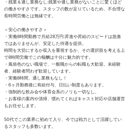
・残業＆通し業務なし:残業や通し業務がないことに驚くほど
の働きやすさです。スタッフの数が足りているため、不合理な
長時間労働とは無縁です。
＜安心の働きやすさ＞
・実働8時間勤務で月給28万円:昇進や昇給のスピードは急激
ではありませんが、安定した待遇を提供。
時間を大切にするか収入を重視するか、その選択肢を考える上
で8時間労働でこの報酬は十分に魅力的です。
・風俗色のない職場で、一般職からの転職も大歓迎。未経験
者、経験者問わず歓迎しています。
・実働8時間、通し業務もなし！
・6ヶ月勤務後に有給付与、日払い制度もあります。
・強制的な飲み会や体育会系のノリも一切なし。
・お客様の案内や清掃、慣れてくればキャスト対応や店舗運営
もお任せします。
50代でこの業界に初めて入り、今では戦力として活躍してい
るスタッフも多数います。