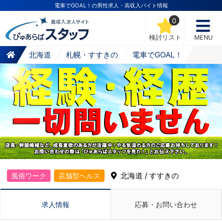
電車でGOAL！の男性求人・高収入バイト情報
0
検討リスト
MENU
北海道
札幌・すすきの
電車でGOAL！
北海道 / すすきの
風俗ワーク
店舗型ヘルス
求人情報
応募・お問い合わせ