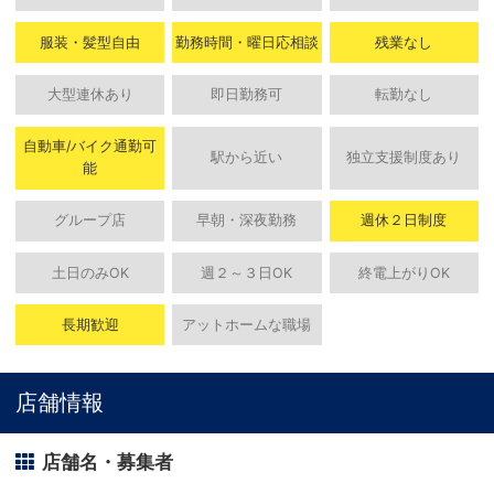
服装・髪型自由
勤務時間・曜日応相談
残業なし
大型連休あり
即日勤務可
転勤なし
自動車/バイク通勤可
駅から近い
独立支援制度あり
能
グループ店
早朝・深夜勤務
週休２日制度
土日のみOK
週２～３日OK
終電上がりOK
長期歓迎
アットホームな職場
店舗情報
店舗名・募集者