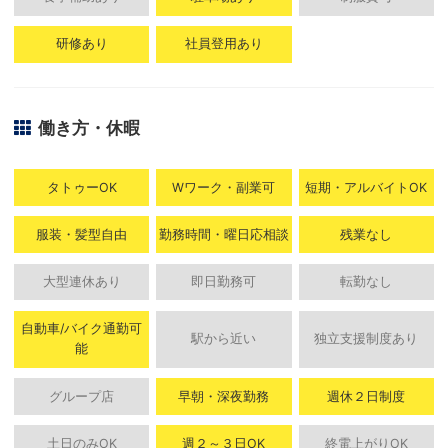
研修あり
社員登用あり
働き方・休暇
タトゥーOK
Wワーク・副業可
短期・アルバイトOK
服装・髪型自由
勤務時間・曜日応相談
残業なし
大型連休あり
即日勤務可
転勤なし
自動車/バイク通勤可
駅から近い
独立支援制度あり
能
グループ店
早朝・深夜勤務
週休２日制度
土日のみOK
週２～３日OK
終電上がりOK