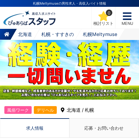
札幌Meltymuseの男性求人・高収入バイト情報
0
検討リスト
MENU
北海道
札幌・すすきの
札幌Meltymuse
北海道 / 札幌
風俗ワーク
デリヘル
求人情報
応募・お問い合わせ