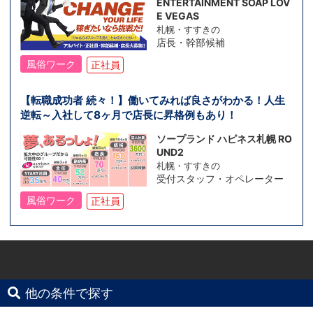
ENTERTAINMENT SOAP LOV
E VEGAS
札幌・すすきの
店長・幹部候補
風俗ワーク
正社員
【転職成功者 続々！】働いてみれば良さがわかる！人生
逆転～入社して8ヶ月で店長に昇格例もあり！
ソープランド ハピネス札幌 RO
UND2
札幌・すすきの
受付スタッフ・オペレーター
風俗ワーク
正社員
他の条件で探す