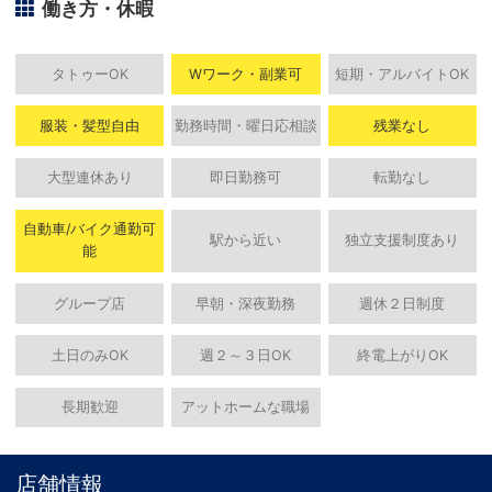
働き方・休暇
タトゥーOK
Wワーク・副業可
短期・アルバイトOK
服装・髪型自由
勤務時間・曜日応相談
残業なし
大型連休あり
即日勤務可
転勤なし
自動車/バイク通勤可
駅から近い
独立支援制度あり
能
グループ店
早朝・深夜勤務
週休２日制度
土日のみOK
週２～３日OK
終電上がりOK
長期歓迎
アットホームな職場
店舗情報