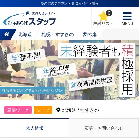
夢の扉の男性求人・高収入バイト情報
0
検討リスト
MENU
北海道
札幌・すすきの
夢の扉
北海道 / すすきの
風俗ワーク
ソープ
求人情報
応募・お問い合わせ