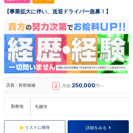
【事業拡大に伴い、送迎ドライバー急募！】
250,000
店長・幹部候補
月給:
円～
正
勤務地
札幌市
リストに保存
詳細をみる