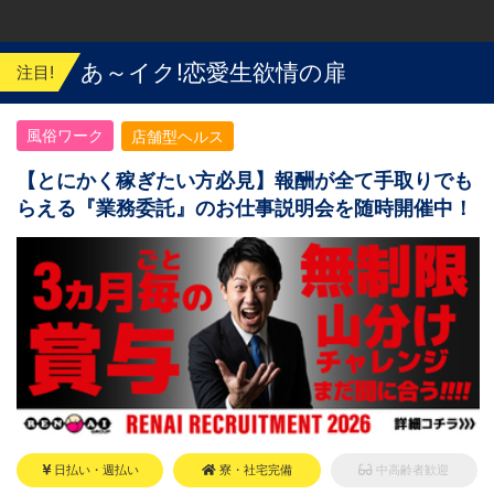
あ～イク!恋愛生欲情の扉
注目!
風俗ワーク
店舗型ヘルス
【とにかく稼ぎたい方必見】報酬が全て手取りでも
らえる『業務委託』のお仕事説明会を随時開催中！
日払い・週払い
寮・社宅完備
中高齢者歓迎