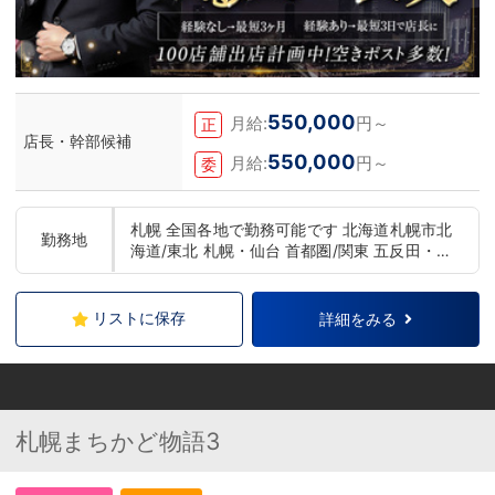
550,000
月給:
円～
正
店長・幹部候補
550,000
月給:
円～
委
札幌 全国各地で勤務可能です 北海道札幌市北
勤務地
海道/東北 札幌・仙台 首都圏/関東 五反田・上
野・池袋・新宿・横浜・千葉 中部 浜松・名古
屋 関西 大阪・京都・神戸・奈良 中国/四国 広
島 九州 福岡・熊本
リストに保存
詳細をみる
札幌まちかど物語3