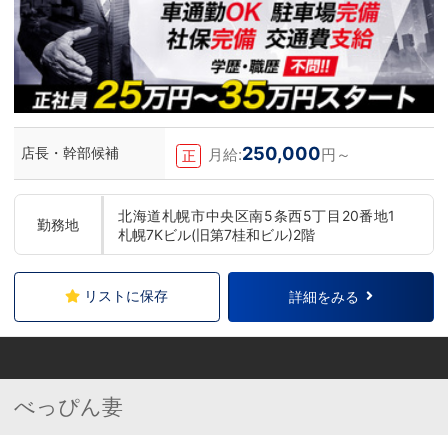
250,000
店長・幹部候補
月給:
円～
正
北海道札幌市中央区南5条西5丁目20番地1
勤務地
札幌7Kビル(旧第7桂和ビル)2階
リストに保存
詳細をみる
べっぴん妻