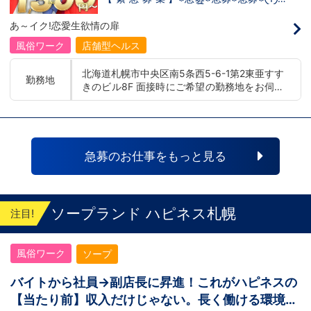
横浜線関内駅 ■土浦エリア：茨城県土浦市桜
タッフアルバイト！②お客様送迎ドライ
募】
町 ・JR常磐線土浦駅
バー！店舗間5分程度お客様を送迎するだ
あ～イク!恋愛生欲情の扉
け！時給：①1,300円～②1,100円～勤務
時間：①早番：8:00～18:00 （食事休憩
風俗ワーク
店舗型ヘルス
あり：実働9時間） 遅番：16:00～翌
2:00（食事休憩あり：実働9時間）②土
北海道札幌市中央区南5条西5-6-1第2東亜すす
日祝日の日中(9時～16時位まで)、平日夜
勤務地
きのビル8F 面接時にご希望の勤務地をお伺い
(夕方～24時位まで)※ご希望があれば、そ
の他のシフト調整も可能です。お気軽にご
し、配属店舗を決定いたします。 入社後の転
相談ください。条件：①笑顔、元気な方
勤についても希望を考慮いたします。 ■土浦
であればOK！②ご自身の車持ち込み
エリア：茨城県土浦市桜町 ・JR常磐線土浦駅
OK！ 社用車利用も可能！（※社用車利
■横浜エリア：神奈川県横浜市中区 ・京急線
用時は時給変動あり）「今すぐ稼ぎた
黄金町駅、日ノ出町駅 ・市営地下鉄阪東橋
い！」「業界に興味はあるけどちょっと不
急募のお仕事をもっと見る
安...」「運転が好き！」という方、大歓
駅、伊勢佐木長者町駅 ・JR横浜線関内駅 ■札
迎！スピード採用中につき、ご応募はお急
幌エリア：北海道札幌市 地下鉄南北線すすき
ぎください！恋愛グループでは、お客様の
の駅
喜びを自分自身の喜びに感じられるような
人物を求めています！・接客が好き・お客
ソープランド ハピネス札幌
注目!
様が笑顔になると自分も嬉しい・お客様だ
けでなく、働く仲間もキャストさんも笑顔
になると嬉しい・喜んで(楽しんで)もらう
風俗ワーク
ソープ
為にはどうしたらいいのか？を考えられる
上記のような方が当グループでは活躍の場
を広げています。他にも…・失敗しても諦
バイトから社員→副店長に昇進！これがハピネスの
めない！・とにかくやる気だけは負けな
【当たり前】収入だけじゃない。長く働ける環境が
い！・環境を変えてチャレンジしたい！・
とにかくお給料をあげたい！など。接客業