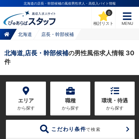
北海道の店長・幹部候補の風俗男性求人・高収入バイト情報
0
検討リスト
MENU
北海道
店長・幹部候補
北海道,店長・幹部候補
の男性風俗求人情報 30
件
エリア
職種
環境・待遇
から探す
から探す
から探す
こだわり条件
で検索