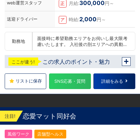
300,000
web運営スタッフ
月給:
円～
正
2,000
送迎ドライバー
時給:
円～
ア
面接時に希望勤務エリアをお伺いし最大限考
勤務地
慮いたします。 入社後の別エリアへの異動の
可否の選択可能です。(変更は随時可能です)
東京 五反田：五反田駅から徒歩2分 池袋：池
この求人のポイント・魅力
ここが違う!
袋駅西口から徒歩2分 吉原：三ノ輪駅から徒
歩8分 神奈川 横浜：京急線黄金町駅から徒歩
8分 茨城 水戸：水戸駅からバス5分 北海道 札
幌：すすきの駅から徒歩5分 中国・四国 鳥
リストに保存
SNS応募・質問
詳細をみる
取：米子市皆生温泉 愛媛：松山道後温泉 九
州・沖縄 福岡：中洲川端駅から徒歩8分 沖
縄：那覇市※出店準備中 他にも続々出店予定
遠方からのご応募の方にはWEB面接対応して
おります
恋愛マット同好会
注目!
風俗ワーク
店舗型ヘルス