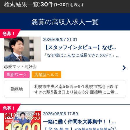
検索結果一覧:
30
件
(
1~20
件を表示)
急募の高収入求人一覧
急募！
2026/08/07 21:31
【スタッフインタビュー】なぜ彼
は成長できたのか？福利厚生と“熱
「なぜ彼はこんなに成長できたのか？」そ
のヒントは、 福利厚生と“熱意ある上
意ある上司”の関係
司”の存在 にありました。 今回の動画で
恋愛マット同好会
は、恋愛グループ札幌店の木崎さんにイン
タビュー。入社して2年経ちぐんぐん成長
風俗ワーク
店舗型ヘルス
している彼が、なぜこの業界に飛び込み、
どうやって信頼を取り戻し、どんな環境で
札幌市中央区南5条西5-6-1 札幌市営地下鉄 す
挑戦し続けているのか——。その裏側を本
勤務地
すきの駅5番出口より徒歩3分 面接時にご希望
人がリアルに語ってくれています。 「職
場の雰囲気って実際どうなの？」「どんな
の勤務地をお伺いし、配属店舗を決定いたし
人が働いてるの？」そう思った方は、ぜひ
ます。 入社後の転勤についても希望を考慮い
動画で木崎さんの熱量とストーリーを感じ
急募！
たします。 ■札幌エリア：北海道札幌市 地下
てください。動画はこちらから
2026/08/05 17:59
鉄南北線すすきの駅 ■横浜エリア：神奈川県
↓ https://youtu.be/yTFiQfuE9xI
横浜市中区 ・京急線黄金町駅、日ノ出町駅 ・
一緒に働く仲間を大募集中！！
市営地下鉄阪東橋駅、伊勢佐木長者町駅 ・JR
【アルバイト・送迎ドライバー急
【 緊 急 募 集 】※急募※急募※急募※①ス