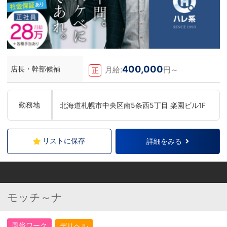
400,000
店長・幹部候補
月給:
円～
正
勤務地
北海道札幌市中央区南5条西5丁目 楽園ビル1F
リストに保存
詳細をみる
モッチ～ナ
風俗ワーク
デリヘル