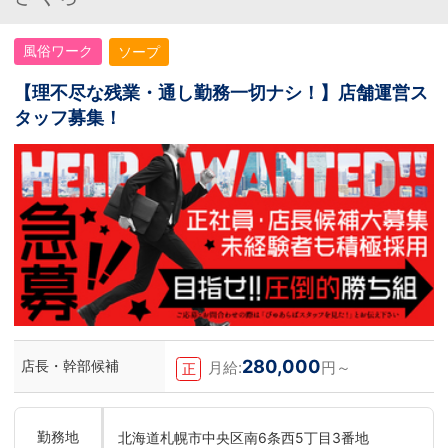
風俗ワーク
ソープ
【理不尽な残業・通し勤務一切ナシ！】店舗運営ス
タッフ募集！
280,000
店長・幹部候補
月給:
円～
正
勤務地
北海道札幌市中央区南6条西5丁目3番地