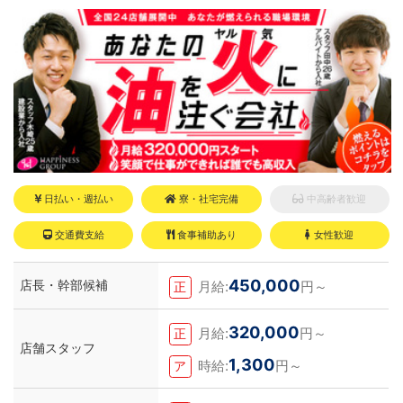
ある。
経験がないからダメという事は一切なく、
自分の将来のビジョンの為にこうしたい！
こうなりたい！と強い意志を持ってる方に
も平等にチャンスがある職場になっていま
す。その為、未経験からの応募も大歓迎で
す。今働いてる先輩方は、異業種から転職
してきた方が圧倒的に多いです。「ちょっ
と求めてる人物像と自分は違うかも…？」
と思う方もいると思います。ですが、よく
考えてください。全てが当てはまる人の方
が少ないと思います。ココは自分にも当て
はまる！で十分なんです。まずは応募し
て、面接時にあなたの想いを聞かせてくだ
さい。その後、私たちの想いを説明させて
日払い・週払い
寮・社宅完備
中高齢者歓迎
いただきます。その話の中で共感できる
か/出来ないかだと思います。ご応募お待
交通費支給
食事補助あり
女性歓迎
ちしております！！
450,000
店長・幹部候補
月給:
円～
正
320,000
月給:
円～
正
店舗スタッフ
1,300
時給:
円～
ア