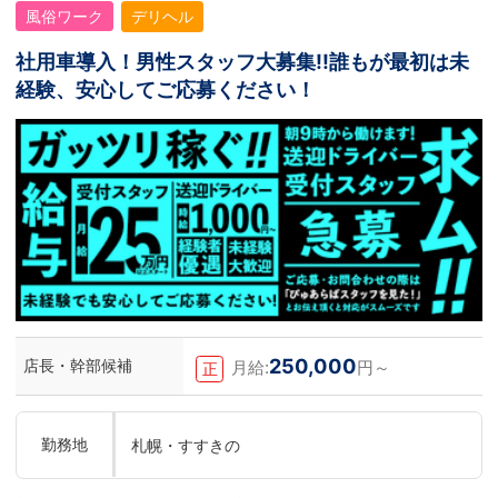
風俗ワーク
デリヘル
社用車導入！男性スタッフ大募集!!誰もが最初は未
経験、安心してご応募ください！
250,000
店長・幹部候補
月給:
円～
正
勤務地
札幌・すすきの