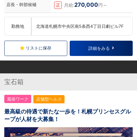
270,000
店長・幹部候補
月給:
円～
正
勤務地
北海道札幌市中央区南5条西4丁目日劇ビル7F
リストに保存
詳細をみる
宝石箱
風俗ワーク
店舗型ヘルス
最高級の待遇で新たな一歩を！札幌プリンセスグル
ープが人材を大募集！