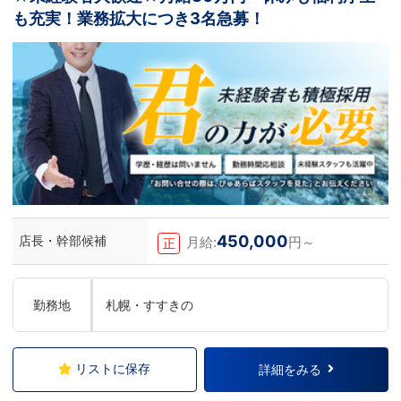
も充実！業務拡大につき3名急募！
450,000
店長・幹部候補
月給:
円～
正
勤務地
札幌・すすきの
リストに保存
詳細をみる