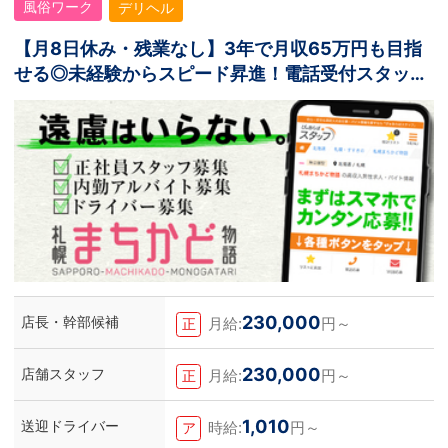
風俗ワーク
デリヘル
【月8日休み・残業なし】3年で月収65万円も目指
せる◎未経験からスピード昇進！電話受付スタッフ
募集
230,000
店長・幹部候補
月給:
円～
正
230,000
店舗スタッフ
月給:
円～
正
1,010
送迎ドライバー
時給:
円～
ア