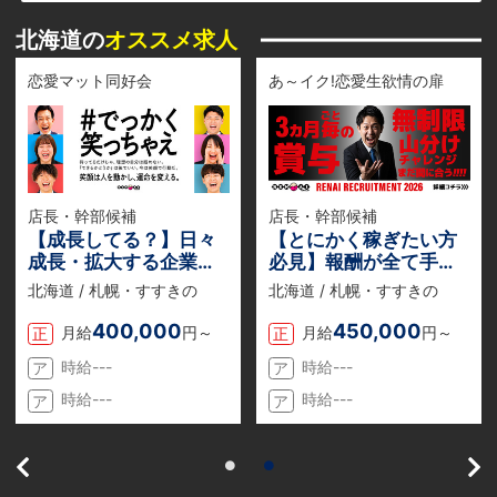
北海道の
オススメ求人
恋愛マット同好会
あ～イク!恋愛生欲情の扉
店長・幹部候補
店長・幹部候補
【成長してる？】日々
【とにかく稼ぎたい方
成長・拡大する企業
必見】報酬が全て手取
『恋愛グループ』でチ
りでもらえる『業務委
北海道 / 札幌・すすきの
北海道 / 札幌・すすきの
ャンスを掴め。若くて
託』のお仕事説明会を
も得られる収入と役
随時開催中！
400,000
450,000
月給
円～
月給
円～
正
正
職！
時給---
時給---
ア
ア
時給---
時給---
ア
ア