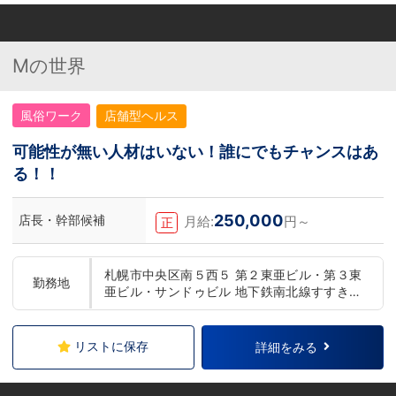
Mの世界
風俗ワーク
店舗型ヘルス
可能性が無い人材はいない！誰にでもチャンスはあ
る！！
250,000
店長・幹部候補
月給:
円～
正
札幌市中央区南５西５ 第２東亜ビル・第３東
勤務地
亜ビル・サンドゥビル 地下鉄南北線すすきの
駅より徒歩５分
リストに保存
詳細をみる