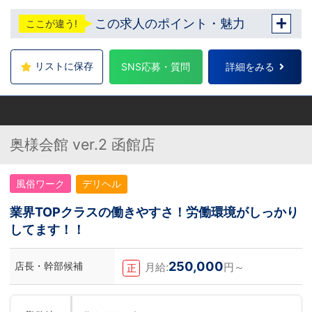
転勤についても希望を考慮いたします。 ■土
この求人のポイント・魅力
ここが違う!
浦エリア：茨城県土浦市桜町 ・JR常磐線土浦
駅 ■横浜エリア：神奈川県横浜市中区 ・京急
線黄金町駅、日ノ出町駅 ・市営地下鉄阪東橋
駅、伊勢佐木長者町駅 ・JR横浜線関内駅 ■
リストに保存
SNS応募・質問
詳細をみる
札幌エリア：北海道札幌市 地下鉄南北線すす
きの駅
奥様会館 ver.2 函館店
風俗ワーク
デリヘル
業界TOPクラスの働きやすさ！労働環境がしっかり
してます！！
250,000
店長・幹部候補
月給:
円～
正