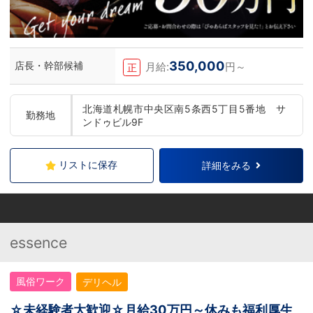
350,000
店長・幹部候補
月給:
円～
正
北海道札幌市中央区南5条西5丁目5番地 サ
勤務地
ンドゥビル9F
リストに保存
詳細をみる
essence
風俗ワーク
デリヘル
☆未経験者大歓迎☆月給30万円～休みも福利厚生