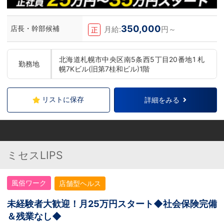
350,000
店長・幹部候補
月給:
円～
正
北海道札幌市中央区南5条西5丁目20番地1 札
勤務地
幌7Kビル(旧第7桂和ビル)1階
リストに保存
詳細をみる
ミセスLIPS
風俗ワーク
店舗型ヘルス
未経験者大歓迎！月25万円スタート◆社会保険完備
＆残業なし◆