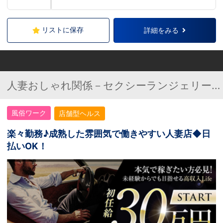
リストに保存
詳細をみる
人妻おしゃれ関係－セクシーランジェリーヘ
ルス－
風俗ワーク
店舗型ヘルス
楽々勤務♪成熟した雰囲気で働きやすい人妻店◆日
払いOK！