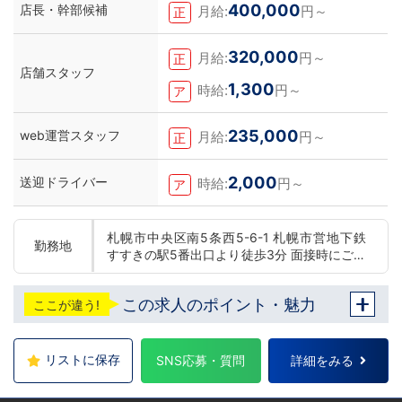
400,000
店長・幹部候補
月給:
円～
正
320,000
月給:
円～
正
店舗スタッフ
1,300
時給:
円～
ア
235,000
web運営スタッフ
月給:
円～
正
2,000
送迎ドライバー
時給:
円～
ア
札幌市中央区南5条西5-6-1 札幌市営地下鉄
勤務地
すすきの駅5番出口より徒歩3分 面接時にご希
望の勤務地をお伺いし、配属店舗を決定いた
します。 入社後の転勤についても希望を考慮
この求人のポイント・魅力
ここが違う!
いたします。 ■札幌エリア：北海道札幌市 地
下鉄南北線すすきの駅 ■横浜エリア：神奈川
県横浜市中区 ・京急線黄金町駅、日ノ出町駅
・市営地下鉄阪東橋駅、伊勢佐木長者町駅 ・
リストに保存
SNS応募・質問
詳細をみる
JR横浜線関内駅 ■土浦エリア：茨城県土浦市
桜町 ・JR常磐線土浦駅