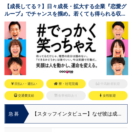
【成長してる？】日々成長・拡大する企業『恋愛グ
ループ』でチャンスを掴め。若くても得られる収入
と役職！
日払い・週払い
寮・社宅完備
中高齢者歓迎
交通費支給
食事補助あり
女性歓迎
【スタッフインタビュー】なぜ彼は成長
急募
できたのか？福利厚生と“熱意ある上
司”の関係