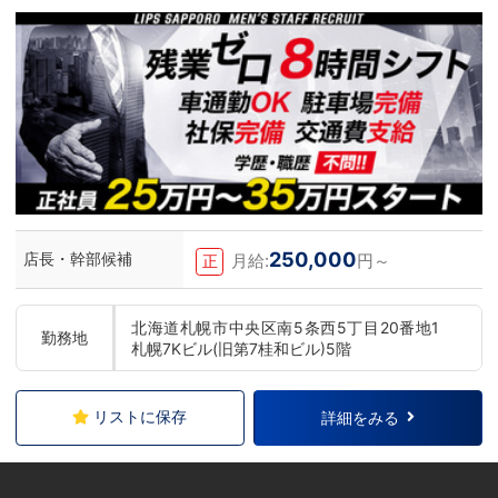
250,000
店長・幹部候補
月給:
円～
正
北海道札幌市中央区南5条西5丁目20番地1
勤務地
札幌7Kビル(旧第7桂和ビル)5階
リストに保存
詳細をみる