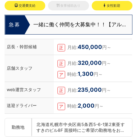
交通費支給
食事補助あり
女性歓迎
一緒に働く仲間を大募集中！！【アルバ
急募
イト・送迎ドライバー急募】
450,000
店長・幹部候補
月給:
円～
正
320,000
月給:
円～
正
店舗スタッフ
1,300
時給:
円～
ア
235,000
web運営スタッフ
月給:
円～
正
2,000
送迎ドライバー
時給:
円～
ア
北海道札幌市中央区南5条西5-6-1第2東亜す
勤務地
すきのビル8F 面接時にご希望の勤務地をお伺
いし、配属店舗を決定いたします。 入社後の