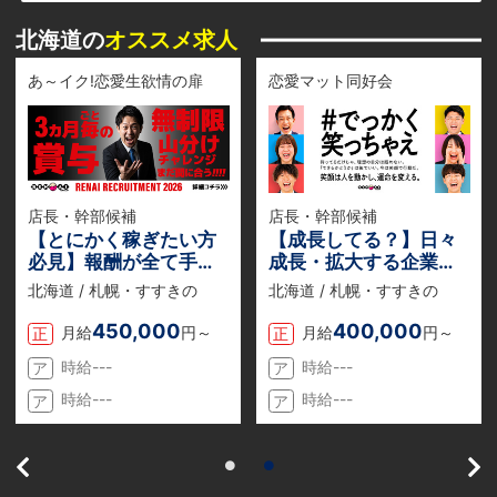
北海道の
オススメ求人
あ～イク!恋愛生欲情の扉
恋愛マット同好会
店長・幹部候補
店長・幹部候補
【とにかく稼ぎたい方
【成長してる？】日々
必見】報酬が全て手取
成長・拡大する企業
りでもらえる『業務委
『恋愛グループ』でチ
北海道 / 札幌・すすきの
北海道 / 札幌・すすきの
託』のお仕事説明会を
ャンスを掴め。若くて
随時開催中！
も得られる収入と役
450,000
400,000
月給
円～
月給
円～
正
正
職！
時給---
時給---
ア
ア
時給---
時給---
ア
ア