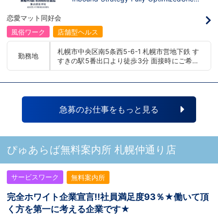
幌エリア：北海道札幌市 地下鉄南北線すすき
ぎください！恋愛グループでは、お客様の
ditional monthly salary starting at 400,0
の駅
喜びを自分自身の喜びに感じられるような
00 yenLanguage allowance introduced
恋愛マット同好会
人物を求めています！・接客が好き・お客
More preferential for those who are fluen
様が笑顔になると自分も嬉しい・お客様だ
t in 3 or more languages인바운드 대책 철
風俗ワーク
店舗型ヘルス
けでなく、働く仲間もキャストさんも笑顔
저 공략무조건 월급 40만엔부터 시작!어
になると嬉しい・喜んで(楽しんで)もらう
학 수당 도입3개 국어 이상 가능자 우대 徹
札幌市中央区南5条西5-6-1 札幌市営地下鉄 す
為にはどうしたらいいのか？を考えられる
底的入站策略無條件月薪 400,000 日圓起
勤務地
すきの駅5番出口より徒歩3分 面接時にご希望
上記のような方が当グループでは活躍の場
推出語言津貼能說至少三種語言者優先
を広げています。他にも…・失敗しても諦
の勤務地をお伺いし、配属店舗を決定いたし
めない！・とにかくやる気だけは負けな
ます。 入社後の転勤についても希望を考慮い
い！・環境を変えてチャレンジしたい！・
たします。 ■札幌エリア：北海道札幌市 地下
とにかくお給料をあげたい！など。接客業
鉄南北線すすきの駅 ■横浜エリア：神奈川県
経験がないからダメという事は一切なく、
横浜市中区 ・京急線黄金町駅、日ノ出町駅 ・
自分の将来のビジョンの為にこうしたい！
急募のお仕事をもっと見る
こうなりたい！と強い意志を持ってる方に
市営地下鉄阪東橋駅、伊勢佐木長者町駅 ・JR
も平等にチャンスがある職場になっていま
横浜線関内駅 ■土浦エリア：茨城県土浦市桜
す。その為、未経験からの応募も大歓迎で
町 ・JR常磐線土浦駅
す。今働いてる先輩方は、異業種から転職
してきた方が圧倒的に多いです。「ちょっ
ぴゅあらば無料案内所 札幌仲通り店
と求めてる人物像と自分は違うかも…？」
と思う方もいると思います。ですが、よく
考えてください。全てが当てはまる人の方
サービスワーク
無料案内所
が少ないと思います。ココは自分にも当て
はまる！で十分なんです。まずは応募し
て、面接時にあなたの想いを聞かせてくだ
完全ホワイト企業宣言!!社員満足度93％★働いて頂
さい。その後、私たちの想いを説明させて
く方を第一に考える企業です★
いただきます。その話の中で共感できる
か/出来ないかだと思います。ご応募お待