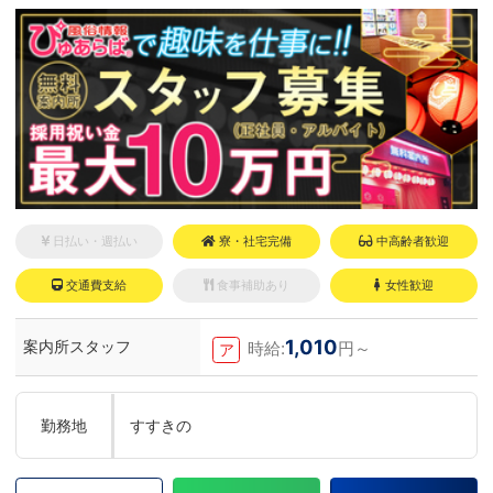
ちしております！！
日払い・週払い
寮・社宅完備
中高齢者歓迎
交通費支給
食事補助あり
女性歓迎
1,010
案内所スタッフ
時給:
円～
ア
勤務地
すすきの