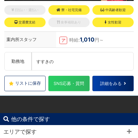
日払い・週払い
寮・社宅完備
中高齢者歓迎
交通費支給
食事補助あり
女性歓迎
1,010
案内所スタッフ
時給:
円～
ア
勤務地
すすきの
リストに保存
SNS応募・質問
詳細をみる
他の条件で探す
エリアで探す