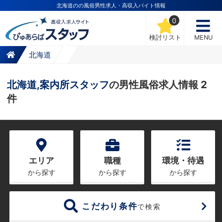
北海道のの風俗男性求人・高収入バイト情報
0
検討リスト
MENU
北海道
北海道,案内所スタッフ
の男性風俗求人情報 2
件
エリア
職種
環境・待遇
から探す
から探す
から探す
こだわり条件
で検索