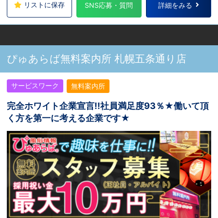
リストに保存
SNS応募・質問
詳細をみる
ぴゅあらば無料案内所 札幌五条通り店
サービスワーク
無料案内所
完全ホワイト企業宣言!!社員満足度93％★働いて頂
く方を第一に考える企業です★