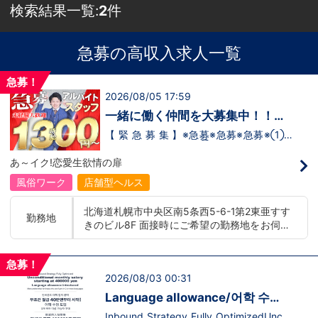
検索結果一覧:
2
件
急募の高収入求人一覧
急募！
2026/08/05 17:59
一緒に働く仲間を大募集中！！
【アルバイト・送迎ドライバー急
【 緊 急 募 集 】※急募※急募※急募※①ス
タッフアルバイト！②お客様送迎ドライ
募】
バー！店舗間5分程度お客様を送迎するだ
あ～イク!恋愛生欲情の扉
け！時給：①1,300円～②1,100円～勤務
時間：①早番：8:00～18:00 （食事休憩
風俗ワーク
店舗型ヘルス
あり：実働9時間） 遅番：16:00～翌
2:00（食事休憩あり：実働9時間）②土
北海道札幌市中央区南5条西5-6-1第2東亜すす
日祝日の日中(9時～16時位まで)、平日夜
勤務地
きのビル8F 面接時にご希望の勤務地をお伺い
(夕方～24時位まで)※ご希望があれば、そ
の他のシフト調整も可能です。お気軽にご
し、配属店舗を決定いたします。 入社後の転
相談ください。条件：①笑顔、元気な方
勤についても希望を考慮いたします。 ■土浦
であればOK！②ご自身の車持ち込み
急募！
エリア：茨城県土浦市桜町 ・JR常磐線土浦駅
OK！ 社用車利用も可能！（※社用車利
2026/08/03 00:31
■横浜エリア：神奈川県横浜市中区 ・京急線
用時は時給変動あり）「今すぐ稼ぎた
黄金町駅、日ノ出町駅 ・市営地下鉄阪東橋
い！」「業界に興味はあるけどちょっと不
Language allowance/어학 수
安...」「運転が好き！」という方、大歓
駅、伊勢佐木長者町駅 ・JR横浜線関内駅 ■札
당 도입/推出語言津貼
迎！スピード採用中につき、ご応募はお急
Inbound Strategy Fully OptimizedUncon