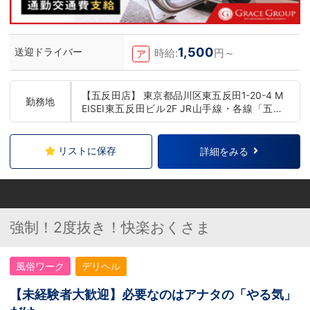
1,500
送迎ドライバー
時給:
円～
ア
【五反田店】 東京都品川区東五反田1-20-4 M
勤務地
EISEI東五反田ビル2F JR山手線・各線「五反
田駅」東口 徒歩3分 ▼錦糸町エリアも募集中
リストに保存
詳細をみる
強制！2度抜き！快楽おくさま
風俗ワーク
デリヘル
【未経験者大歓迎】必要なのはアナタの「やる気」