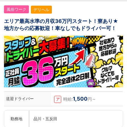
風俗ワーク
デリヘル
エリア最高水準の月収36万円スタート！寮あり★
地方からの応募歓迎！車なしでもドライバー可！
1,500
送迎ドライバー
時給:
円～
ア
勤務地
品川・五反田