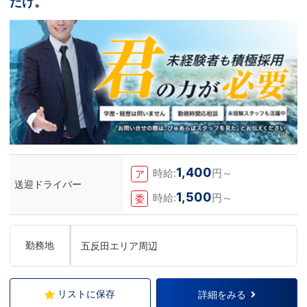
だけ。
1,400
時給:
円～
ア
送迎ドライバー
1,500
時給:
円～
委
勤務地
五反田エリア周辺
リストに保存
詳細をみる