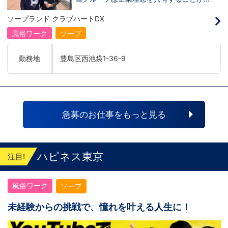
き、【情熱】【向上心】【チャレンジ精
神】を持っている方を求めています。さら
ソープランド クラブハートDX
に！『ハピネスグループは、店舗数が増え
ます！！』つまり…【店長/幹部】の空き
風俗ワーク
ソープ
枠があるってことです。実際に働いてみ
て、上が詰まってて空き枠が無い…全然役
職者になれない(´;ω;｀)なんて経験はあり
勤務地
豊島区西池袋1-36-9
ませんか？？当グループは年功序列ではな
く実力主義です。頑張り次第でいくらでも
店長や幹部枠への昇格が可能なんです！力
のある方には必要な席をしっかりご用意で
きる環境ですのでご安心ください。実際に
入社後、最短で8ヶ月で店長になった先輩
もいます。その先輩のあとにアナタも続き
急募のお仕事をもっと見る
ませんか！？勿論、男性だけではなく女性
も活躍中。ハピネスグループ初の女性店長
だって目指せます。ハピネスグループはナ
イトレジャー業界だからといって一般大手
企業様に引けを取らない体制で取り組んで
ハピネス東京
注目!
いる会社です。そのため、誰もが安心して
入社・勤務のできる環境なのです。それで
もまだ不安だな…と思う方は是非オフィシ
風俗ワーク
ソープ
ャルサイトをご覧下さい。
【https://happiness-group.biz/】※お手
数ですがコピー＆ペーストしてURLを開い
未経験からの挑戦で、憧れを叶える人生に！
ていただければです。応募に迷ってる方や
他社と比較検討中など。そのような時は1
回サイトを見ていただければ何か変わるか