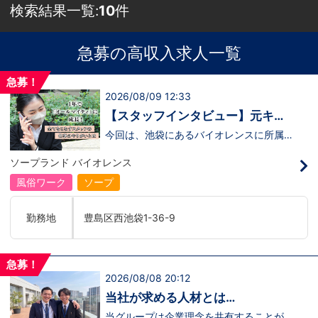
検索結果一覧:
10
件
急募の高収入求人一覧
急募！
2026/08/09 12:33
【スタッフインタビュー】元キャ
ストの佐藤さんが語る“接客にこだ
今回は、池袋にあるバイオレンスに所属し
ている 佐藤さんにインタビューを行いま
わる仕事観”
した。佐藤さんは、もともとキャストとし
ソープランド バイオレンス
て働いていた経験を持ちながら、安定を求
めて“裏方スタッフ”へ転身したスタッフの
風俗ワーク
ソープ
ひとりです。転職の決め手は、この業界で
は珍しい 社会保険完備の福利厚生 。
「長く働くことを考えたら、安心できる環
勤務地
豊島区西池袋1-36-9
境を選びたかった」 と語ってくれまし
た。佐藤さんのリアルな声は、裏方のお仕
事に興味がある方にぴったりの内容です。
↓ぜひインタビュー動画をご覧ください！
急募！
↓ https://youtu.be/Qrj8QYFbNA8
2026/08/08 20:12
当社が求める人材とは…
当グループは企業理念を共有することがで