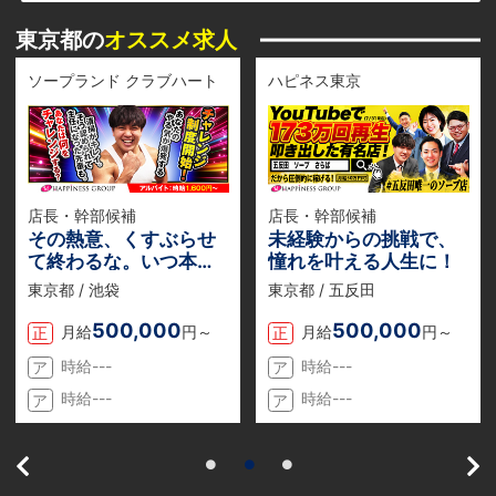
東京都の
オススメ求人
ソープランド クラブハート
ハピネス東京
店長・幹部候補
店長・幹部候補
その熱意、くすぶらせ
未経験からの挑戦で、
て終わるな。いつ本気
憧れを叶える人生に！
を出す？自分史上最高
東京都 / 池袋
東京都 / 五反田
の挑戦と、それに見合
う最高の対価を。
500,000
500,000
月給
円～
月給
円～
正
正
時給---
時給---
ア
ア
時給---
時給---
ア
ア