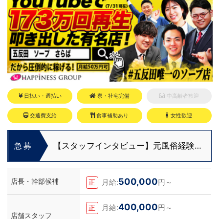
もしれません。アナタからのご連絡お待ち
しております。
日払い・週払い
寮・社宅完備
中高齢者歓迎
交通費支給
食事補助あり
女性歓迎
【スタッフインタビュー】元風俗経験者
急募
が裏方へ転職！安部さんが語る仕事のリ
アル
500,000
店長・幹部候補
月給:
円～
正
400,000
月給:
円～
正
店舗スタッフ