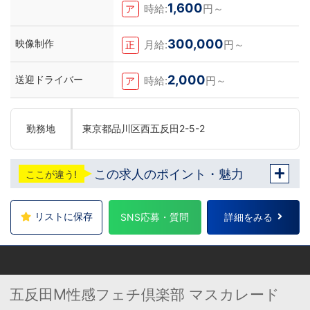
1,600
時給:
円～
ア
300,000
映像制作
月給:
円～
正
2,000
送迎ドライバー
時給:
円～
ア
勤務地
東京都品川区西五反田2-5-2
この求人のポイント・魅力
ここが違う!
リストに保存
SNS応募・質問
詳細をみる
五反田M性感フェチ倶楽部 マスカレード