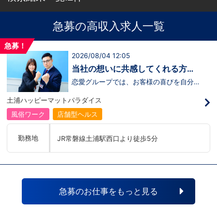
急募の高収入求人一覧
急募！
2026/08/04 12:05
当社の想いに共感してくれる方、
大募集！！
恋愛グループでは、お客様の喜びを自分自
身の喜びに感じられるような人物を求めて
います！・接客が好き・お客様が笑顔にな
土浦ハッピーマットパラダイス
ると自分も嬉しい・お客様だけでなく、働
く仲間もキャストさんも笑顔になると嬉し
風俗ワーク
店舗型ヘルス
い・喜んで(楽しんで)もらう為にはどうし
たらいいのか？を考えられる上記のような
方が当グループでは活躍の場を広げていま
勤務地
JR常磐線土浦駅西口より徒歩5分
す。他にも…・失敗しても諦めない！・と
にかくやる気だけは負けない！・環境を変
えてチャレンジしたい！・とにかくお給料
をあげたい！など。接客業経験がないから
ダメという事は一切なく、自分の将来のビ
ジョンの為にこうしたい！こうなりたい！
と強い意志を持ってる方にも平等にチャン
急募のお仕事をもっと見る
スがある職場になっています。その為、未
経験からの応募も大歓迎です。今働いてる
先輩方は、異業種から転職してきた方が圧