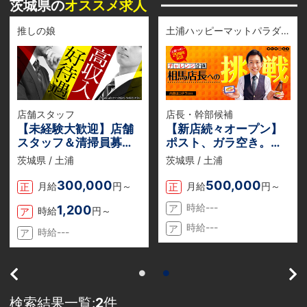
茨城県の
オススメ求人
推しの娘
土浦ハッピーマットパラダイス
店舗スタッフ
店長・幹部候補
【未経験大歓迎】店舗
【新店続々オープン】
スタッフ＆清掃員募集
ポスト、ガラ空き。選
中！
び放題！一般職で月収
茨城県 / 土浦
茨城県 / 土浦
【 53万円 】超の実績
あり。
300,000
500,000
月給
円～
月給
円～
正
正
時給---
1,200
ア
時給
円～
ア
時給---
ア
時給---
ア
検索結果一覧:
2
件