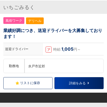
倒的に多いです。「ちょっと求めてる人物
像と自分は違うかも…？」と思う方もいる
いちごみるく
と思います。ですが、よく考えてくださ
い。全てが当てはまる人の方が少ないと思
います。ココは自分にも当てはまる！で十
風俗ワーク
デリヘル
分なんです。まずは応募して、面接時にあ
なたの想いを聞かせてください。その後、
私たちの想いを説明させていただきます。
業績好調につき、送迎ドライバーを大募集しており
その話の中で共感できるか/出来ないかだ
ます！
と思います。ご応募お待ちしておりま
す！！
1,005
送迎ドライバー
時給:
円～
ア
勤務地
水戸市近郊
リストに保存
詳細をみる