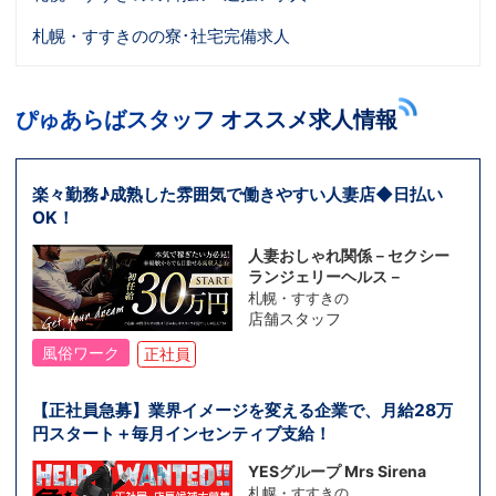
札幌・すすきのの寮･社宅完備求人
ぴゅあらばスタッフ オススメ求人情報
楽々勤務♪成熟した雰囲気で働きやすい人妻店◆日払い
OK！
人妻おしゃれ関係－セクシー
ランジェリーヘルス－
札幌・すすきの
店舗スタッフ
風俗ワーク
正社員
【正社員急募】業界イメージを変える企業で、月給28万
円スタート＋毎月インセンティブ支給！
YESグループ Mrs Sirena
札幌・すすきの