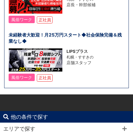
店長・幹部候補
風俗ワーク
正社員
未経験者大歓迎！月25万円スタート◆社会保険完備＆残
業なし◆
LIPSプラス
札幌・すすきの
店舗スタッフ
風俗ワーク
正社員
他の条件で探す
エリアで探す