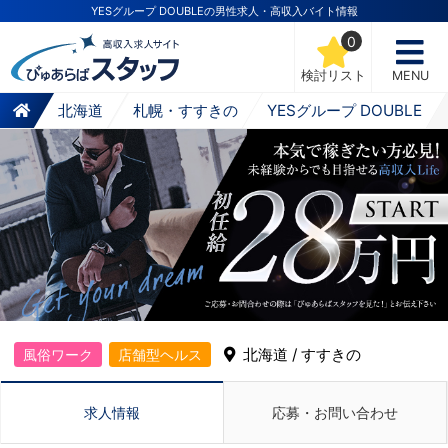
YESグループ DOUBLEの男性求人・高収入バイト情報
0
検討リスト
MENU
北海道
札幌・すすきの
YESグループ DOUBLE
北海道 / すすきの
風俗ワーク
店舗型ヘルス
求人情報
応募・お問い合わせ