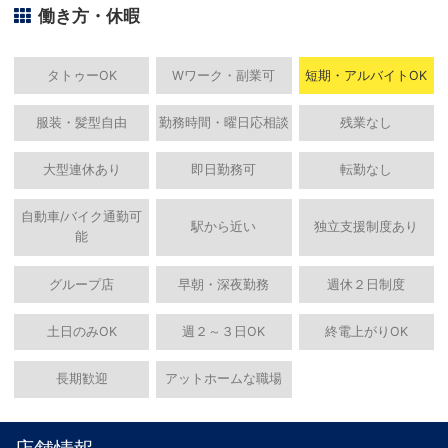
働き方・休暇
タトゥーOK
Wワーク・副業可
短期・アルバイトOK
服装・髪型自由
勤務時間・曜日応相談
残業なし
大型連休あり
即日勤務可
転勤なし
自動車/バイク通勤可
駅から近い
独立支援制度あり
能
グループ店
早朝・深夜勤務
週休２日制度
土日のみOK
週２～３日OK
終電上がりOK
長期歓迎
アットホームな職場