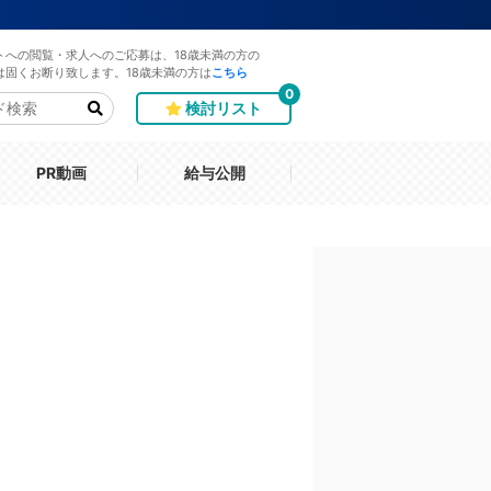
トへの閲覧・求人へのご応募は、18歳未満の方の
は固くお断り致します。18歳未満の方は
こちら
0
検討リスト
PR動画
給与公開