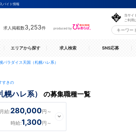
入バイト情報
当サイ
ご利用
3,253
求人掲載数
件
produced by
エリアから探す
求人検索
SNS応募
幌パラダイス天国（札幌ハレ系）
すすきの
札幌ハレ系）
の募集職種一覧
280,000
月給:
円～
1,300
時給:
円～