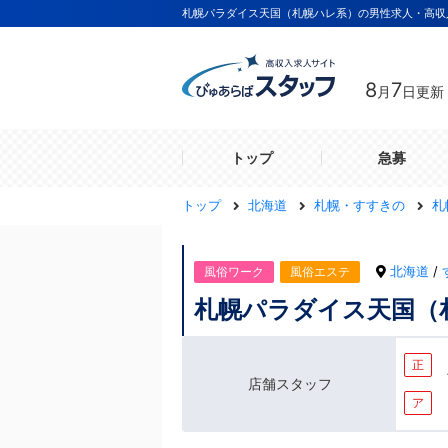
札幌パラダイス天国（札幌ハレ系）の男性求人・高収
8
7
月
日更新
トップ
急募
トップ
北海道
札幌・すすきの
札
北海道
/
風俗ワーク
風俗エステ
札幌パラダイス天国（
正
店舗スタッフ
ア