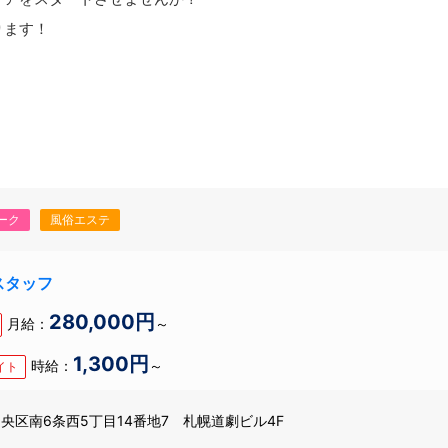
ります！
ーク
風俗エステ
スタッフ
280,000円
月給：
～
1,300円
時給：
～
イト
央区南6条西5丁目14番地7 札幌道劇ビル4F