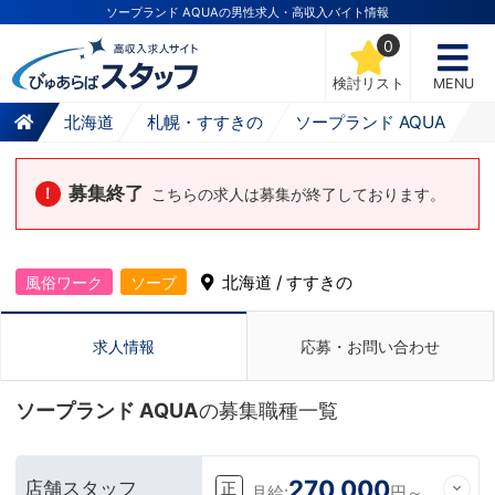
ソープランド AQUAの男性求人・高収入バイト情報
0
検討リスト
MENU
北海道
札幌・すすきの
ソープランド AQUA
募集終了
！
こちらの求人は募集が終了しております。
北海道 / すすきの
風俗ワーク
ソープ
求人情報
応募・お問い合わせ
ソープランド AQUA
の募集職種一覧
270,000
店舗スタッフ
正
月給:
円～