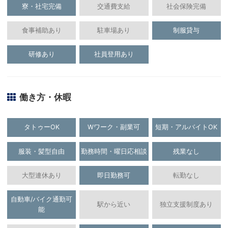
寮・社宅完備
交通費支給
社会保険完備
食事補助あり
駐車場あり
制服貸与
研修あり
社員登用あり
働き方・休暇
タトゥーOK
Wワーク・副業可
短期・アルバイトOK
服装・髪型自由
勤務時間・曜日応相談
残業なし
大型連休あり
即日勤務可
転勤なし
自動車/バイク通勤可
駅から近い
独立支援制度あり
能