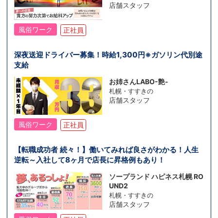
店舗スタッフ
風俗ワーク
正社員
深夜送迎ドライバー募集！時給1,300円※ガソリン代別途
支給
お姉さんLABO-艶-
札幌・すすきの
店舗スタッフ
風俗ワーク
正社員
【転職成功者 続々！】働いてみれば良さがわかる！人生
逆転～入社して8ヶ月で店長に昇格例もあり！
ソープランド ハピネス札幌 RO
UND2
札幌・すすきの
店舗スタッフ