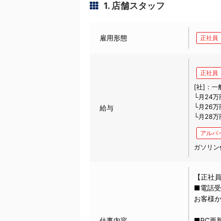
1. 店舗スタッフ
雇用形態
正社員
正社員
[社]：一
└月24万
└月26万
給与
└月28万
アルバ
ガソリン
【正社
■電話
お客様
仕事内容
■PC更