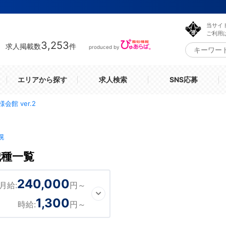
当サイ
ご利用
3,253
求人掲載数
件
produced by
エリアから探す
求人検索
SNS応募
様会館 ver.2
幌
職種一覧
240,000
月給:
円～
1,300
時給:
円～