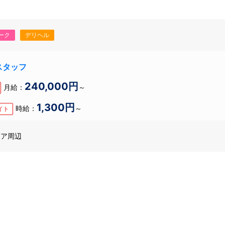
ーク
デリヘル
スタッフ
240,000円
月給：
～
1,300円
時給：
～
イト
リア周辺