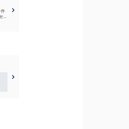
を作
い。