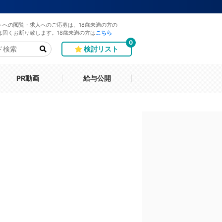
トへの閲覧・求人へのご応募は、18歳未満の方の
は固くお断り致します。18歳未満の方は
こちら
0
検討リスト
PR動画
給与公開