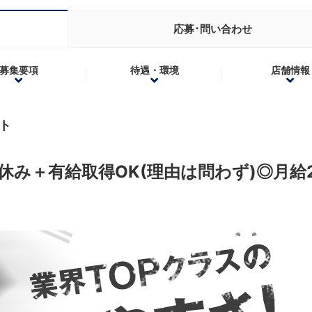
応募･問い合わせ
募集要項
待遇・環境
店舗情報
ント
休み＋有給取得OK(理由は問わず)◎月給