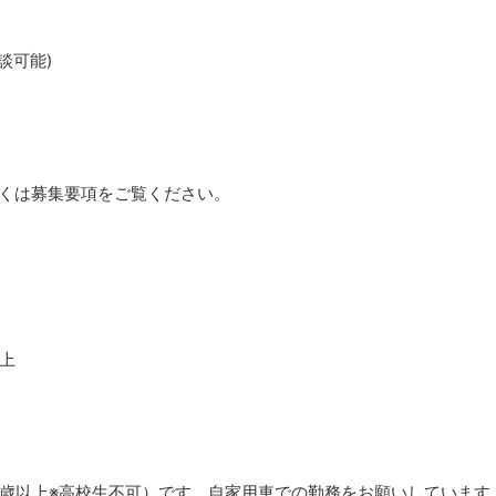
談可能)
しくは募集要項をご覧ください。
以上
8歳以上※高校生不可）です。自家用車での勤務をお願いしています