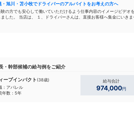
幌・旭川・苫小牧でドライバーのアルバイトをお考えの方へ
経験の方でも安心して働いていただけるよう仕事内容のイメージビデオ
、 １、ドライバーさんは、直接お客様へ集金にいきませ
ん。 ２、勤務中は、ほぼ車の中です。 気になったらお気軽にお電話下さ
長・幹部候補の給与例をご紹介
ィープインパクト
(38歳)
給与合計
974,000
職：アパレル
円
続年数：5年