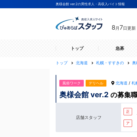
奥様会館 ver.2の男性求人・高収入バイト情報
8
7
月
日更新
トップ
急募
トップ
北海道
札幌・すすきの
奥
北海道
/
札
風俗ワーク
デリヘル
奥様会館 ver.2
の募集
正
店舗スタッフ
ア