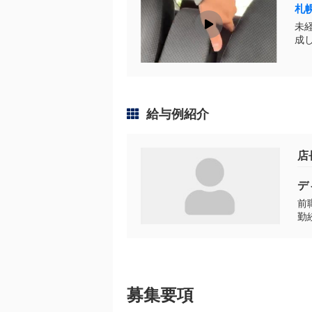
札
未
成しました。 当店は
給与例紹介
店
デ
前
勤
募集要項