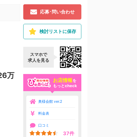
応募･問い合わせ
検討リストに保存
スマホで
求人を見る
26万
お店情報
を
もっとcheck
奥様会館 ver.2
料金表
口コミ
37件