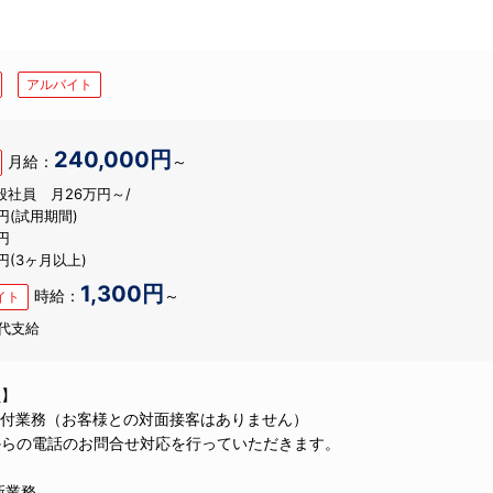
アルバイト
240,000円
月給：
～
般社員 月26万円～/
円(試用期間)
円
円(3ヶ月以上)
1,300円
時給：
～
イト
代支給
員】
受付業務（お客様との対面接客はありません）
からの電話のお問合せ対応を行っていただきます。
新業務